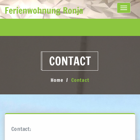
Ferienwohnung Ronja
Toggle
navigati
CONTACT
Home
Contact
Contact: