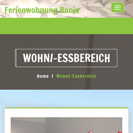
Ferienwohnung Ronja
Toggle
navigati
WOHN/-ESSBEREICH
Home
Wohn/-Essbereich